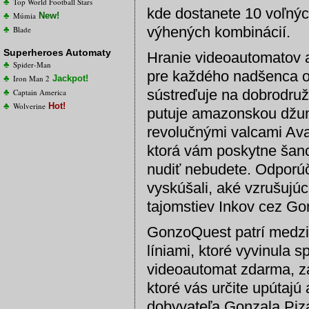
♣
Top World Football Stars
kde dostanete 10 voľných
♣
Múmia
New!
výhených kombinácií.
♣
Blade
Superheroes Automaty
Hranie videoautomatov 
♣
Spider-Man
pre každého nadšenca on
♣
Iron Man 2
Jackpot!
sústreďuje na dobrodruž
♣
Captain America
♣
Wolverine
Hot!
putuje amazonskou džung
revolučnými valcami Ava
ktorá vám poskytne šanc
nudiť nebudete. Odporú
vyskúšali, aké vzrušujú
tajomstiev Inkov cez Go
GonzoQuest patrí medzi
líniami, ktoré vyvinula 
videoautomat zdarma, za
ktoré vás určite upútajú
dobyvateľa Gonzala Pizar